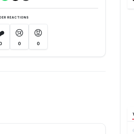
DER REACTIONS
❤️
😢
😡
0
0
0