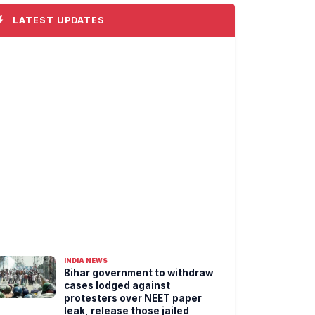
LATEST UPDATES
INDIA NEWS
Bihar government to withdraw
cases lodged against
protesters over NEET paper
leak, release those jailed