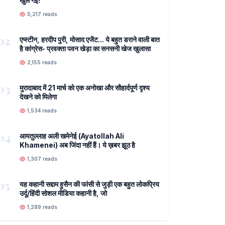
खुल गई!
5,217 reads
02
एप्स्टीन, हरदीप पुरी, मोसाद एजेंट... ये बहुत डराने वाली बात
है कांग्रेस- प्रवक्ता पवन खेड़ा का सनसनी खेज खुलासा
2,155 reads
03
मुरादाबाद में 21 मार्च को एक अनोखा और सौहार्दपूर्ण दृश्य
देखने को मिलेगा
1,534 reads
04
आयतुल्लाह अली खमेनेई (Ayatollah Ali
Khamenei) अब जिंदा नहीं हैं। ये ख़बर झूठ है
1,307 reads
05
यह कहानी सद्दाम हुसैन की फांसी से जुड़ी एक बहुत लोकप्रिय
उर्दू/हिंदी सोशल मीडिया कहानी है, जो
1,289 reads