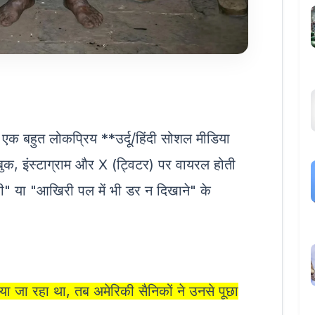
ी एक बहुत लोकप्रिय **उर्दू/हिंदी सोशल मीडिया
बुक, इंस्टाग्राम और X (ट्विटर) पर वायरल होती
री" या "आखिरी पल में भी डर न दिखाने" के
ाया जा रहा था, तब अमेरिकी सैनिकों ने उनसे पूछा