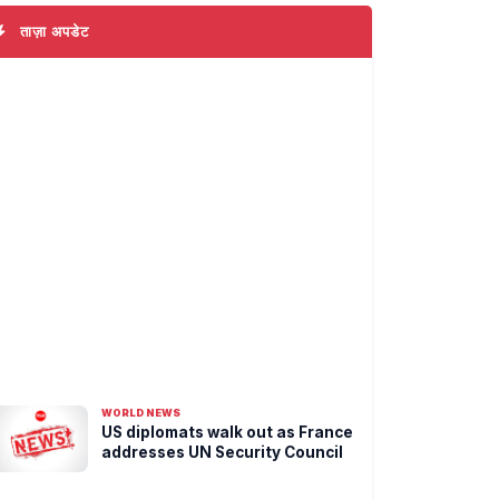
ताज़ा अपडेट
WORLD NEWS
US diplomats walk out as France
addresses UN Security Council