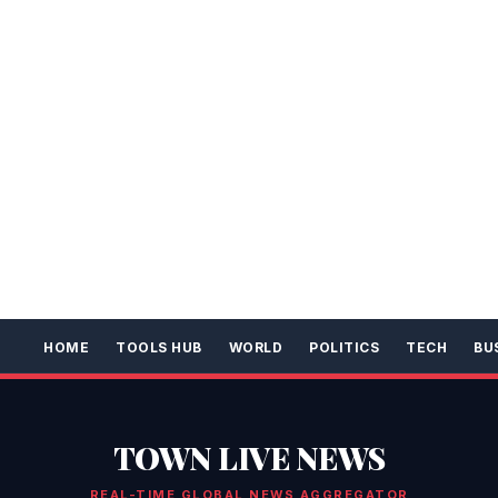
HOME
TOOLS HUB
WORLD
POLITICS
TECH
BU
TOWN LIVE NEWS
REAL-TIME GLOBAL NEWS AGGREGATOR